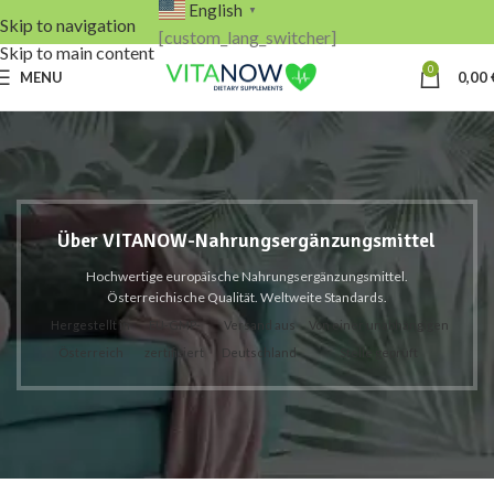
English
▼
Skip to navigation
[custom_lang_switcher]
Skip to main content
0
MENU
0,00
Über VITANOW-Nahrungsergänzungsmittel
Hochwertige europäische Nahrungsergänzungsmittel.
Österreichische Qualität. Weltweite Standards.
Hergestellt in
EU-GMP-
Versand aus
Von einer unabhängigen
Österreich
zertifiziert
Deutschland
Stelle geprüft