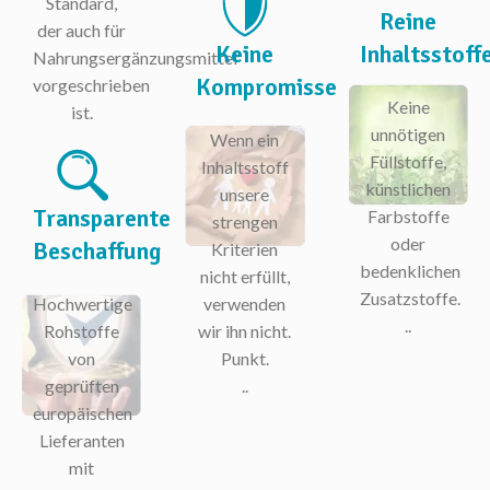
Standard,
Reine
der auch für
Keine
Inhaltsstoff
Nahrungsergänzungsmittel
Kompromisse
vorgeschrieben
Keine
ist.
unnötigen
Wenn ein
Füllstoffe,
Inhaltsstoff
künstlichen
unsere
Transparente
Farbstoffe
strengen
oder
Beschaffung
Kriterien
bedenklichen
nicht erfüllt,
Zusatzstoffe.
Hochwertige
verwenden
..
Rohstoffe
wir ihn nicht.
von
Punkt.
geprüften
..
europäischen
Lieferanten
mit