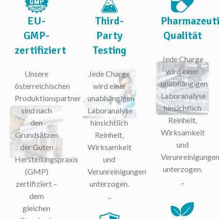
EU-
Third-
Pharmazeut
GMP-
Party
Qualität
zertifiziert
Testing
Jede Charge
wird einer
Unsere
Jede Charge
unabhängigen
österreichischen
wird einer
Laboranalyse
Produktionspartner
unabhängigen
hinsichtlich
sind nach
Laboranalyse
Reinheit,
den
hinsichtlich
Wirksamkeit
Grundsätzen
Reinheit,
und
der Guten
Wirksamkeit
Verunreinigunge
Herstellungspraxis
und
unterzogen.
(GMP)
Verunreinigungen
..
zertifiziert –
unterzogen.
dem
..
gleichen