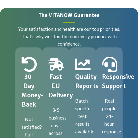
The VITANOW Guarantee
Your satisfaction and health are our top priorities.
That's why we stand behind every product with
confidence.
30-
Fast
Quality
Responsive
Day
EU
Reports
Support
Money-
Delivery
Batch-
Real
Back
specific
people,
3-5
test
24-
business
Not
results
hour
days
satisfied?
available
response
across
Full