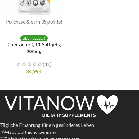
Purchase & earn 35 points!
ADD TO CART
BESTSELLER
Coenzyme Q10 Softgels,
200mg
(41)
34,99
€
Tägliche Ernährung für ein gesünderes Leben
44263 Dortmund Germany
E-Mail: info@vitanowsupplements.com