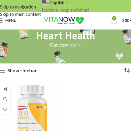
English
▼
Skip to navigation
[custom_lang_switcher]
Skip to main content
0
MENU
0,00
Heart Health
Categories
Home
Heart Health
Showing the single result
Show sidebar