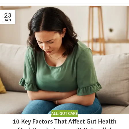
23
JAN
ALL
,
GUT CARE
10 Key Factors That Affect Gut Health