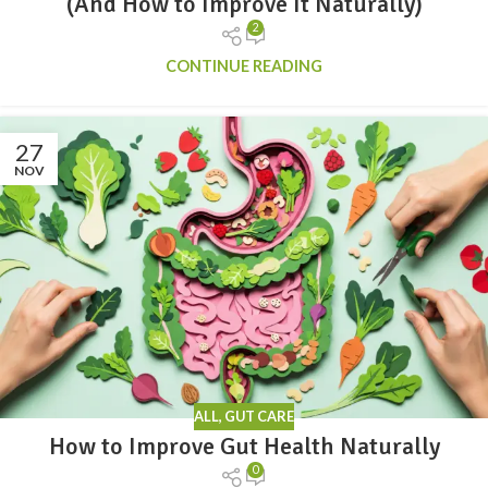
(And How to Improve It Naturally)
2
CONTINUE READING
27
NOV
ALL
,
GUT CARE
How to Improve Gut Health Naturally
0