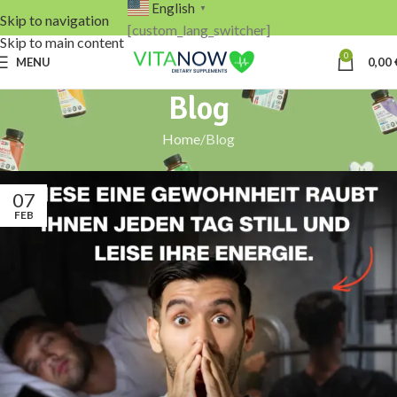
English
▼
Skip to navigation
[custom_lang_switcher]
Skip to main content
0
MENU
0,00
Blog
Home
Blog
07
FEB