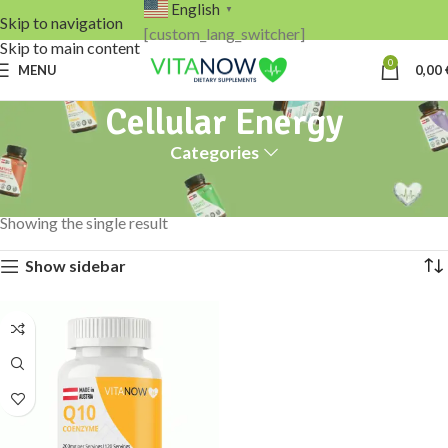
English
▼
Skip to navigation
[custom_lang_switcher]
Skip to main content
0
MENU
0,00
Cellular Energy
Categories
Home
Products tagged “Cellular Energy”
Showing the single result
Show sidebar