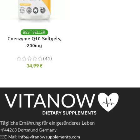
ADD TO CART
BESTSELLER
Coenzyme Q10 Softgels,
200mg
(41)
34,99
€
Tägliche Ernährung für ein gesünderes Leben
44263 Dortmund Germany
E-Mail: info@vitanowsupplements.com