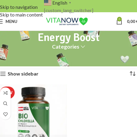
English
▼
Skip to navigation
[custom_lang_switcher]
Skip to main content
0
MENU
0,00
Energy Boost
Categories
Home
Products tagged “Energy Boost”
Showing the single result
Show sidebar