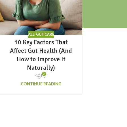
ALL
,
GUT CARE
10 Key Factors That
Affect Gut Health (And
How to Improve It
Naturally)
2
CONTINUE READING