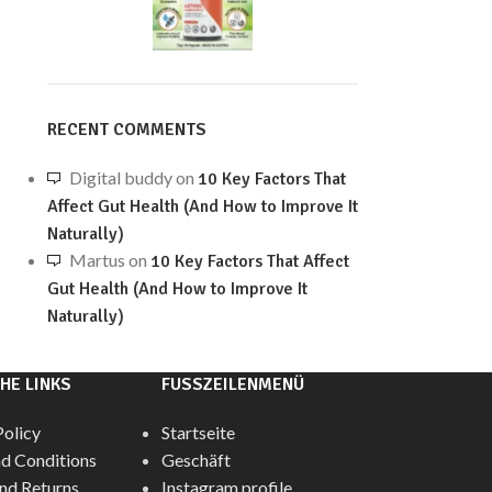
RECENT COMMENTS
Digital buddy
on
10 Key Factors That
Affect Gut Health (And How to Improve It
Naturally)
Martus
on
10 Key Factors That Affect
Gut Health (And How to Improve It
Naturally)
HE LINKS
FUSSZEILENMENÜ
Policy
Startseite
d Conditions
Geschäft
nd Returns
Instagram profile