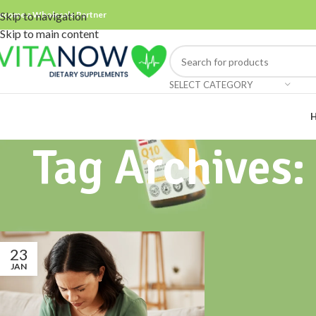
ecome a Wholesale Partner
Skip to navigation
Skip to main content
SELECT CATEGORY
Tag Archives:
23
JAN