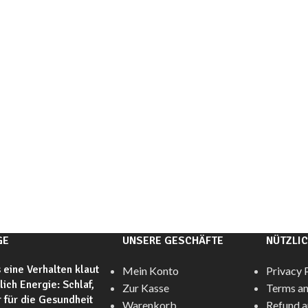
GE
UNSERE GESCHÄFTE
NÜTZLIC
 eine Verhalten klaut
Mein Konto
Privacy 
glich Energie: Schlaf,
Zur Kasse
Terms an
 für die Gesundheit
Warenkorb
Refund a