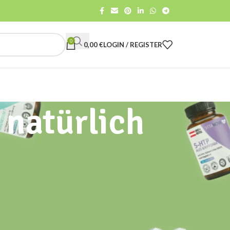
0
0,00
€
LOGIN / REGISTER
 natürlich
CATEGORIES
All
Gut Care
Health advise