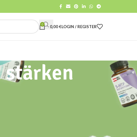
0
0,00
€
LOGIN / REGISTER
 stärken
CATEGORIES
All
Gut Care
Health advise