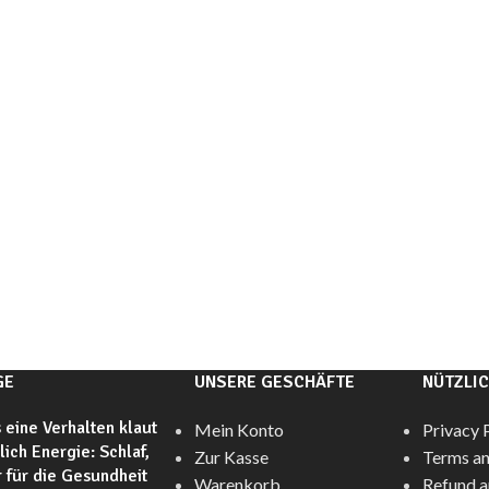
GE
UNSERE GESCHÄFTE
NÜTZLIC
 eine Verhalten klaut
Mein Konto
Privacy 
glich Energie: Schlaf,
Zur Kasse
Terms an
 für die Gesundheit
Warenkorb
Refund a