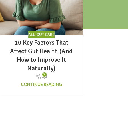
ALL
,
GUT CARE
10 Key Factors That
Affect Gut Health (And
How to Improve It
Naturally)
2
CONTINUE READING