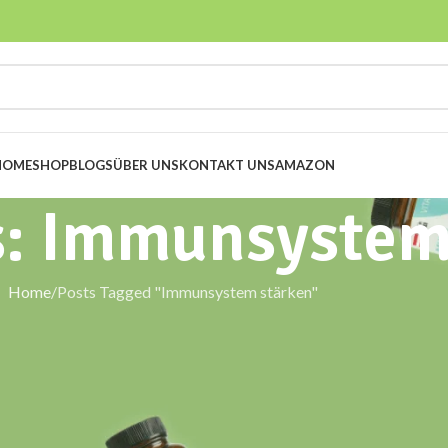
HOME
SHOP
BLOGS
ÜBER UNS
KONTAKT UNS
AMAZON
s: Immunsystem
Home
Posts Tagged "Immunsystem stärken"