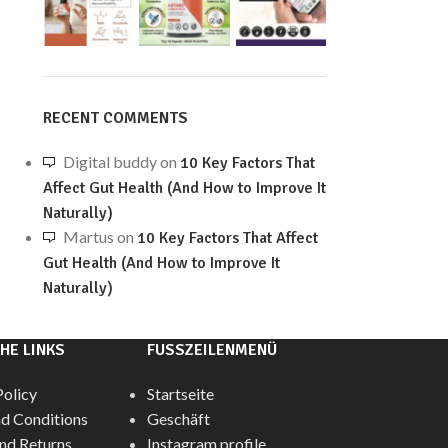
RECENT COMMENTS
Digital buddy
on
10 Key Factors That
Affect Gut Health (And How to Improve It
Naturally)
Martus
on
10 Key Factors That Affect
Gut Health (And How to Improve It
Naturally)
HE LINKS
FUSSZEILENMENÜ
Policy
Startseite
d Conditions
Geschäft
nd Returns
Instagram profile