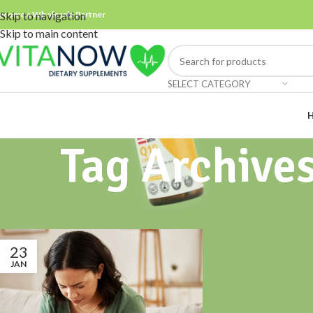
ecome a Wholesale Partner
Skip to navigation
Skip to main content
SELECT CATEGORY
Tag Archive
23
JAN