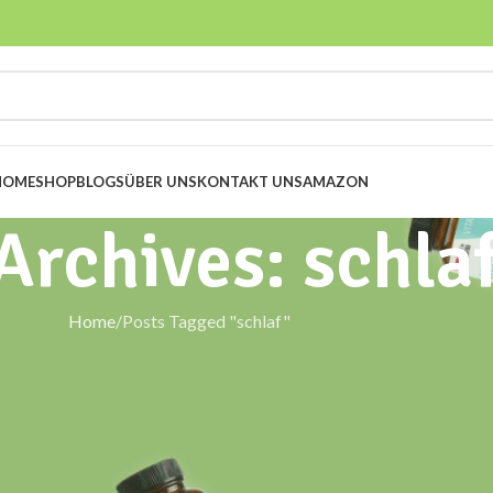
HOME
SHOP
BLOGS
ÜBER UNS
KONTAKT UNS
AMAZON
Archives: schla
Home
Posts Tagged "schlaf"