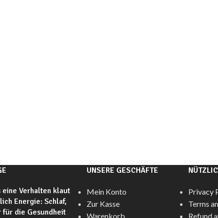
GE
UNSERE GESCHÄFTE
NÜTZLIC
 eine Verhalten klaut
Mein Konto
Privacy 
glich Energie: Schlaf,
Zur Kasse
Terms an
 für die Gesundheit
Warenkorb
Refund a