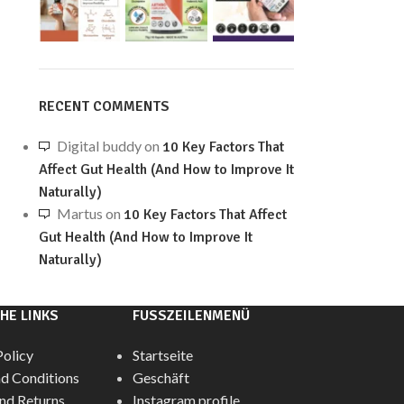
RECENT COMMENTS
Digital buddy
on
10 Key Factors That
Affect Gut Health (And How to Improve It
Naturally)
Martus
on
10 Key Factors That Affect
Gut Health (And How to Improve It
Naturally)
HE LINKS
FUSSZEILENMENÜ
Policy
Startseite
d Conditions
Geschäft
nd Returns
Instagram profile