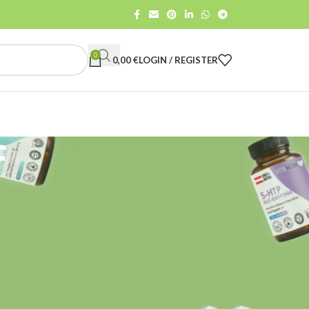
0
0,00
€
LOGIN / REGISTER
f
CATEGORIES
All
Gut Care
Health advise