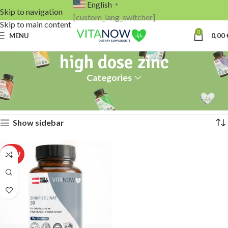
English
▼
Skip to navigation
[custom_lang_switcher]
Skip to main content
0
MENU
0,00
high dose zinc
Categories
Home
Products tagged “high dose zinc”
Showing the single result
Show sidebar